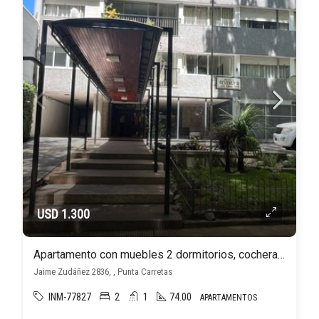
USD 1.300
Apartamento con muebles 2 dormitorios, cochera, en Punta Carretas
Jaime Zudáñez 2836, , Punta Carretas
INM-77827
2
1
74.00
APARTAMENTOS