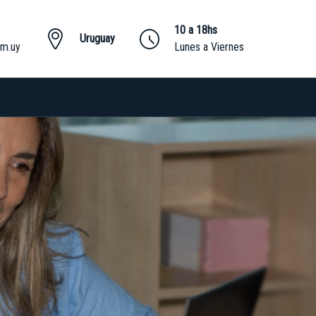
1
10 a 18hs
Uruguay
om.uy
Lunes a Viernes