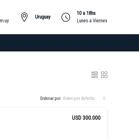
1
10 a 18hs
Uruguay
om.uy
Lunes a Viernes
Ordenar por:
Orden por defecto
USD 300.000