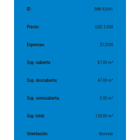
ID:
INM-92691
Precio:
USD 2.000
Expensas:
$12000
Sup. cubierta:
87.00 m²
Sup. descubierta:
47.00 m²
Sup. semicubierta:
0.00 m²
Sup. total:
134.00 m²
Orientación:
Noreste