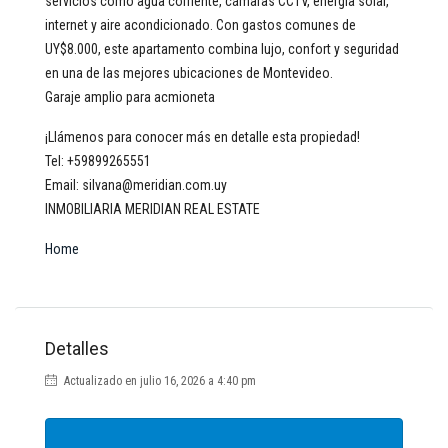
servicios como agua corriente, cámaras CCTV, energía solar,
internet y aire acondicionado. Con gastos comunes de
UY$8.000, este apartamento combina lujo, confort y seguridad
en una de las mejores ubicaciones de Montevideo.
Garaje amplio para acmioneta
¡Llámenos para conocer más en detalle esta propiedad!
Tel: +59899265551
Email: silvana@meridian.com.uy
INMOBILIARIA MERIDIAN REAL ESTATE
Home
Detalles
Actualizado en julio 16, 2026 a 4:40 pm