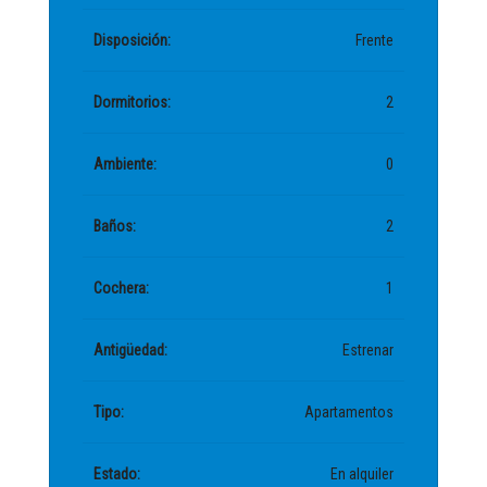
Disposición:
Frente
Dormitorios:
2
Ambiente:
0
Baños:
2
Cochera:
1
Antigüedad:
Estrenar
Tipo:
Apartamentos
Estado:
En alquiler