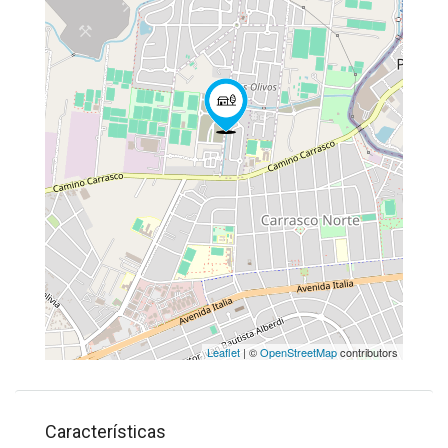
Leaflet
| ©
OpenStreetMap
contributors
Características