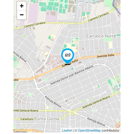
+
−
Leaflet
| ©
OpenStreetMap
contributors