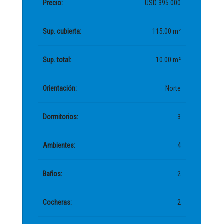
Precio:
USD 395.000
Sup. cubierta:
115.00 m²
Sup. total:
10.00 m²
Orientación:
Norte
Dormitorios:
3
Ambientes:
4
Baños:
2
Cocheras:
2